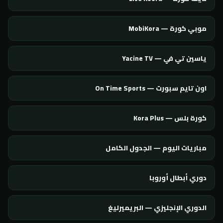
موبي كورة — MobiKora
ياسين تي في — Yacine TV
اون تايم سبورت — On Time Sports
كورة بلس — Kora Plus
مباريات اليوم — الجدول الكامل
دوري أبطال أوروبا
الدوري الإنجليزي — البريميرليغ