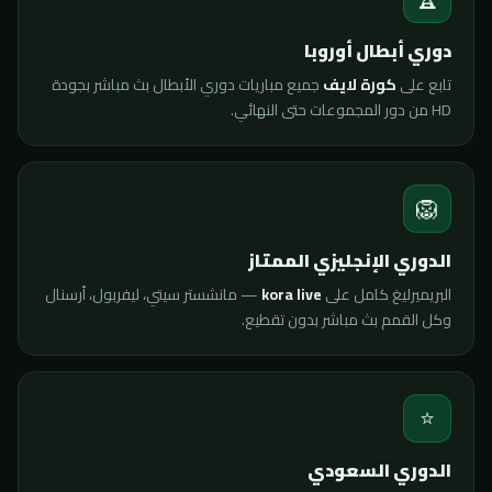
دوري أبطال أوروبا
تابع على
كورة لايف
جميع مباريات دوري الأبطال بث مباشر بجودة
HD من دور المجموعات حتى النهائي.
🦁
الدوري الإنجليزي الممتاز
البريميرليغ كامل على
kora live
— مانشستر سيتي، ليفربول، أرسنال
وكل القمم بث مباشر بدون تقطيع.
⭐
الدوري السعودي