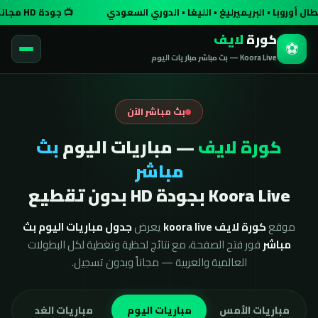
أوروبا • البريميرليغ • الليغا • الدوري السعودي
📺 جودة HD مجاناً وبدون تسجيل
كورة
لايف
⚽
Koora Live — بث مباشر مباريات اليوم
بث مباشر الآن
كورة لايف
— مباريات اليوم
بث
مباشر
Koora Live بجودة HD بدون تقطيع
موقع
كورة لايف koora live
يعرض
جدول مباريات اليوم بث
مباشر
فور فتح الصفحة، مع نتائج لحظية وتغطية لكل البطولات
العالمية والعربية — مجاناً وبدون تسجيل.
مباريات الأمس
مباريات اليوم
مباريات الغد