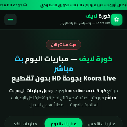
 أوروبا • البريميرليغ • الليغا • الدوري السعودي
📺 جودة HD مجاناً وبدون تسجيل
كورة
لايف
⚽
Koora Live — بث مباشر مباريات اليوم
بث مباشر الآن
كورة لايف
— مباريات اليوم
بث
مباشر
Koora Live بجودة HD بدون تقطيع
موقع
كورة لايف koora live
يعرض
جدول مباريات اليوم بث
مباشر
فور فتح الصفحة، مع نتائج لحظية وتغطية لكل البطولات
العالمية والعربية — مجاناً وبدون تسجيل.
مباريات الأمس
مباريات اليوم
مباريات الغد