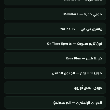
موبي كورة — MobiKora
ياسين تي في — Yacine TV
اون تايم سبورت — On Time Sports
كورة بلس — Kora Plus
مباريات اليوم — الجدول الكامل
دوري أبطال أوروبا
الدوري الإنجليزي — البريميرليغ