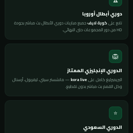
دوري أبطال أوروبا
تابع على
كورة لايف
جميع مباريات دوري الأبطال بث مباشر بجودة
HD من دور المجموعات حتى النهائي.
🦁
الدوري الإنجليزي الممتاز
البريميرليغ كامل على
kora live
— مانشستر سيتي، ليفربول، أرسنال
وكل القمم بث مباشر بدون تقطيع.
⭐
الدوري السعودي