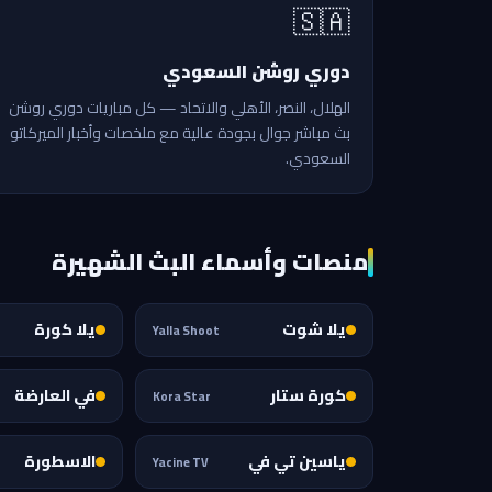
🇸🇦
دوري روشن السعودي
الهلال، النصر، الأهلي والاتحاد — كل مباريات دوري روشن
بث مباشر جوال بجودة عالية مع ملخصات وأخبار الميركاتو
السعودي.
منصات وأسماء البث الشهيرة
يلا شوت
يلا كورة
Yalla Shoot
كورة ستار
في العارضة
Kora Star
ياسين تي في
الاسطورة
Yacine TV