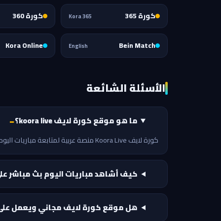
كورة 365
كورة 360
Kora 365
Kora Online
Bein Match
English
الأسئلة الشائعة
ما هو موقع كورة لايف koora live؟
كورة لايف Koora Live منصة عربية لمتابعة مباريات اليوم بث مباشر بجودة عالية وبدون تقطيع، مع جدول محدث لحظة بلحظة وقسم أخبار يومي يغطي أهم أحداث كرة القدم العالمية والعربية.
كيف أشاهد مباريات اليوم بث مباشر عل
هل موقع كورة لايف مجاني ويعمل على 