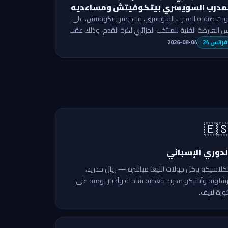
المدرب السويسري بيتكوفيتش ومساعد
مع الخضر بالترا
طُويت صفحة المدرب السويسري، فلاديمير بيتكوفيتش، ع
رأس العارضة الفنية للمنتخب الجزائري لكرة القدم، وذلك ع
توصل الاتحاد الجزائري ("الفاف"
2026-08-04
فرانس 24
🇪
الدوري الإسبان
الكلاسيكو وكل جولات الليغا مباشرة — ريال مدريد
برشلونة وأتلتيكو مدريد بتغطية شاملة وأخبار يومية عل
كورة لايف