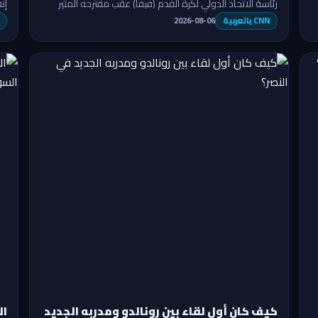
رئاسة الاتحاد الدولي لكرة القدم (فيفا) عقب مقترحه المثير
إن
للجدل ببيع الحقوق التج…
بط
CNN بالعربية
2026-08-06
كيف كان أول لقاء بين رونالدو ومدربه الجديد
ال