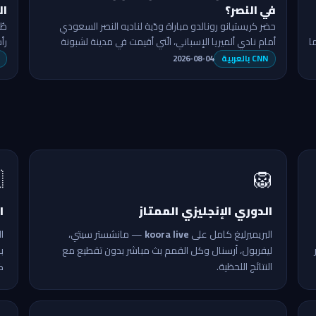
يه
في النصر؟
ضي
لى
حضر كريستيانو رونالدو مباراة ودّية لناديه النصر السعودي
قب
أمام نادي ألميريا الإسباني، الّتي أقيمت في مدينة لشبونة
ب
)…
البرتغالية، الثلاثاء.…
2026-08-04
CNN بالعربية

🦁
ي
الدوري الإنجليزي الممتاز
،
— مانشستر سيتي،
koora live
البريميرليغ كامل على
ى
ليفربول، أرسنال وكل القمم بث مباشر بدون تقطيع مع
.
النتائج اللحظية.