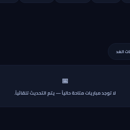
ات الغد
📅
لا توجد مباريات متاحة حالياً — يتم التحديث تلقائياً.