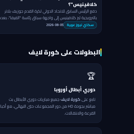
كلافينيس"؟
دفع الرئيس السابق للاتحاد الدولي لكرة القدم جوزيف بلاتر
بالنرويجية ليز كلافينيس إلى واجهة سباق رئاسة "الفيفا"، بعدم
طرح اسمها لخلافة جياني …
سكاي نيوز عربية
2026-08-05
البطولات على كورة لايف
🏆
دوري أبطال أوروبا
تابع على
كورة لايف
جميع مباريات دوري الأبطال بث
مباشر بجودة HD من دور المجموعات حتى النهائي، مع أخبار
القرعة والانتقالات.