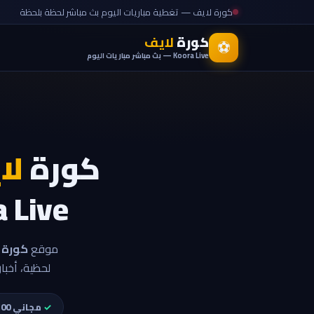
كورة لايف — تغطية مباريات اليوم بث مباشر لحظة بلحظة
كورة
لايف
⚽
Koora Live — بث مباشر مباريات اليوم
كورة
لا
Koora Live بجود
موقع
كورة لايف 
لحظية، أخبا
✓
مجاني 100%