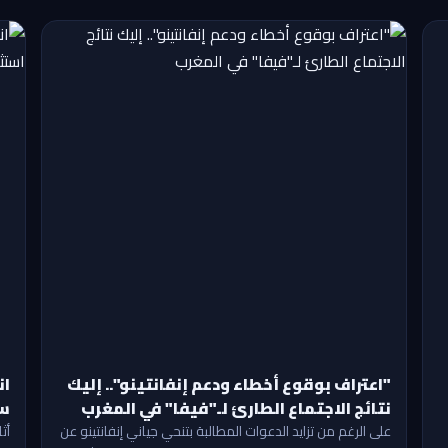
"اعتراف بوقوع أخطاء ودعم إنفانتينو".. إليك
ان
نتائج الاجتماع الطارئ لـ"فيفا" في المغرب
سح
على الرغم من تزايد الدعوات المطالبة بتنحي جياني إنفانتينو عن
أث