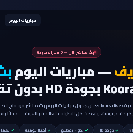
مباريات اليوم
أ
بث مباشر الآن — 0 مباراة جارية
يف
— مباريات اليوم
بث
ة HD بدون تقطيع
koora live
يعرض
جدول مباريات اليوم بث مباشر
فور فتح الصفح
ر كرة قدم يومية، وتغطية لكل البطولات العالمية والعربية — مجانًا وب
✓
جودة HD
✓
بدون تقطيع
✓
أخبار يومية
✓
يعمل 