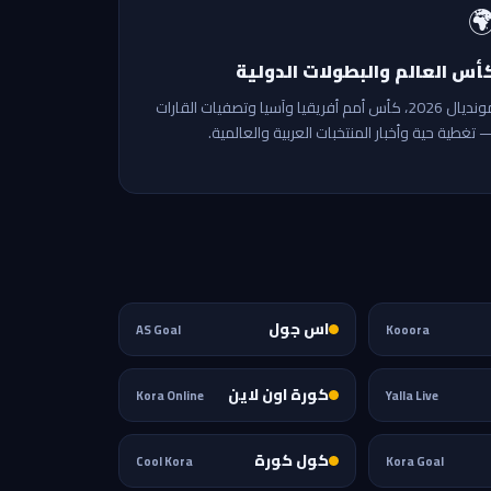

كأس العالم والبطولات الدولي
مونديال 2026، كأس أمم أفريقيا وآسيا وتصفيات القارات
— تغطية حية وأخبار المنتخبات العربية والعالمية
اس جول
AS Goal
Kooora
كورة اون لاين
Kora Online
Yalla Live
كول كورة
Cool Kora
Kora Goal