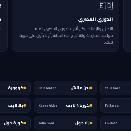

🇪🇬
ة
الدوري المصري
الأهلي والزمالك وكل أندية الدوري المصري الممتاز —
.
مواعيد المباريات والنتائج والبث المباشر أولاً بأول على كورة
لايف.
كووورة
بين ماتش
Bein Match
Yalla Kora
يلا لايف
كورة 4 لايف
Koora 4 Live
Fel3arda
كورة جول
يلا جول
Yalla Goal
Livehd7