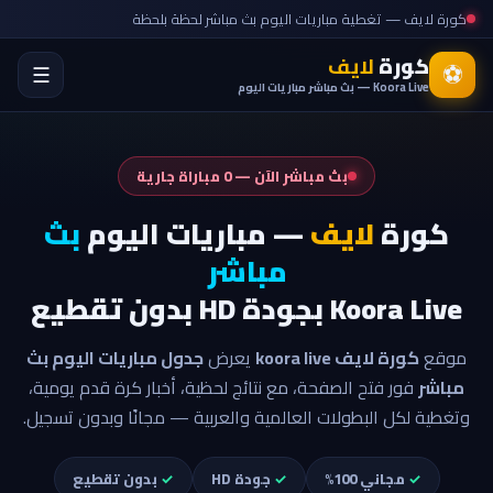
كورة لايف — تغطية مباريات اليوم بث مباشر لحظة بلحظة
كورة
لايف
⚽
☰
Koora Live — بث مباشر مباريات اليوم
بث مباشر الآن — 0 مباراة جارية
كورة
لايف
— مباريات اليوم
بث
مباشر
Koora Live بجودة HD بدون تقطيع
موقع
كورة لايف koora live
يعرض
جدول مباريات اليوم بث
مباشر
فور فتح الصفحة، مع نتائج لحظية، أخبار كرة قدم يومية،
وتغطية لكل البطولات العالمية والعربية — مجانًا وبدون تسجيل.
✓
مجاني 100%
✓
جودة HD
✓
بدون تقطيع