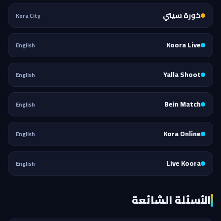
كورة سيتي
Kora City
Koora Live
English
Yalla Shoot
English
Bein Match
English
Kora Online
English
Live Koora
English
الأسئلة الشائعة