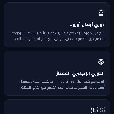
🏆
دوري أبطال أوروبا
تابع على
كورة لايف
جميع مباريات دوري الأبطال بث مباشر بجودة
HD من دور المجموعات حتى النهائي، مع أخبار القرعة والانتقالات.
🦁
الدوري الإنجليزي الممتاز
البريميرليغ كامل على
koora live
— مانشستر سيتي، ليفربول،
أرسنال وكل القمم بث مباشر بدون تقطيع مع النتائج اللحظية.
🇪🇸