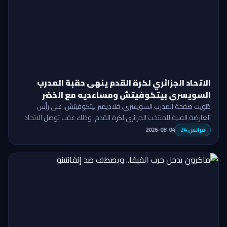
الاتحاد الجزائري لكرة القدم ينهى حقبة المدرب
السويسري بيتكوفيتش ومساعديه مع الخضر
بالتراضي
طُويت صفحة المدرب السويسري، فلاديمير بيتكوفيتش، على رأس
العارضة الفنية للمنتخب الجزائري لكرة القدم، وذلك عقب توصل الاتحاد
الجزائري ("الفاف")…
فرانس 24
2026-08-04