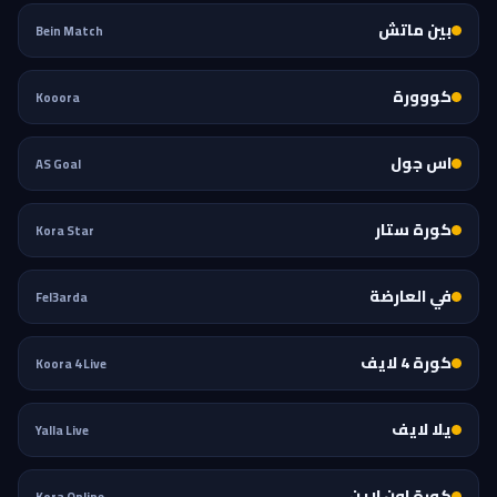
بين ماتش
Bein Match
كووورة
Kooora
اس جول
AS Goal
كورة ستار
Kora Star
في العارضة
Fel3arda
كورة 4 لايف
Koora 4 Live
يلا لايف
Yalla Live
كورة اون لاين
Kora Online