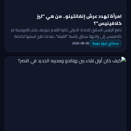
امرأة تهدد عرش إنفانتينو.. من هي "ليز
كلافينيس"؟
دفع الرئيس السابق للاتحاد الدولي لكرة القدم جوزيف بلاتر بالنرويجية ليز
كلافينيس إلى واجهة سباق رئاسة "الفيفا"، بعدما طرح اسمها لخلافة
جياني …
سكاي نيوز عربية
2026-08-05